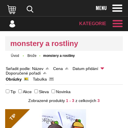
MENU
KATEGORIE
monstery a rostliny
Úvod
Brože
monstery a rostliny
Seřadit podle:
Název
Cena
Datum přidání
Doporučené pořadí
Obrázky
Tabulka
Tip
Akce
Sleva
Novinka
Zobrazené produkty
1 - 3
z celkových
3
TIP