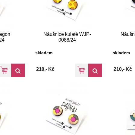
xagon
Náušnice kulaté WJP-
Náušni
24
0088/24
skladem
skladem
210,- Kč
210,- Kč