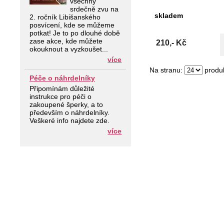
všechny
srdečně zvu na
skladem
2. ročník Libišanského
posvícení, kde se můžeme
potkat! Je to po dlouhé době
zase akce, kde můžete
210,- Kč
okouknout a vyzkoušet...
více
Na stranu:
produk
Péče o náhrdelníky
Připomínám důležité
instrukce pro péči o
zakoupené šperky, a to
především o náhrdelníky.
Veškeré info najdete zde.
více