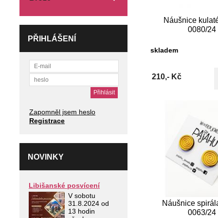
Náušnice kulat
0080/24
PŘIHLÁŠENÍ
skladem
210,- Kč
Zapomněl jsem heslo
Registrace
NOVINKY
Libišanské posvícení
V sobotu
Náušnice spirá
31.8.2024 od
13 hodin
0063/24