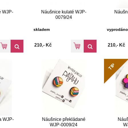
é WJP-
Náušnice kulaté WJP-
Náušni
0079/24
skladem
vyprodáno
210,- Kč
210,- Kč
TIP
la WJP-
Náušnice překládané
Náuš
WJP-0009/24
W