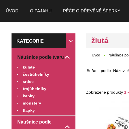
ÚVOD
O PAJAHU
PÉČE O DŘEVĚNÉ ŠPERKY
žlutá
KATEGORIE
Úvod
Náušnice po
Náušnice podle tvaru
kulaté
Seřadit podle:
Název
šestiúhelníky
srdce
trojúhelníky
Zobrazené produkty
1 
kapky
monstery
tlapky
Náušnice podle