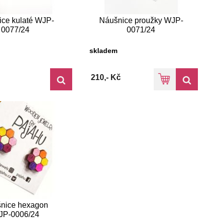
ce kulaté WJP-
Náušnice proužky WJP-
0077/24
0071/24
skladem
210,- Kč
nice hexagon
JP-0006/24