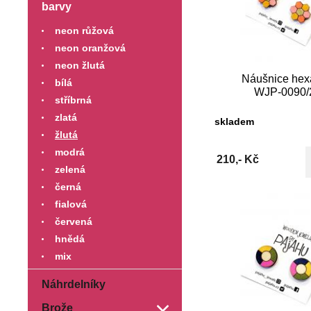
barvy
neon růžová
neon oranžová
neon žlutá
Náušnice he
bílá
WJP-0090/
stříbrná
zlatá
skladem
žlutá
modrá
210,- Kč
zelená
černá
fialová
červená
hnědá
mix
Náhrdelníky
Brože