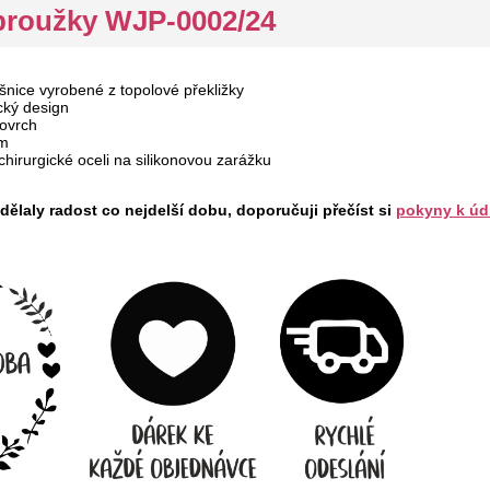
proužky WJP-0002/24
nice vyrobené z topolové překližky
cký design
ovrch
mm
chirurgické oceli na silikonovou zarážku
ělaly radost co nejdelší dobu, doporučuji přečíst si
pokyny k úd