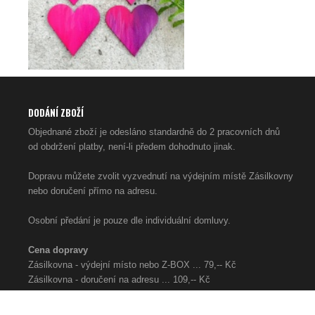
DODÁNÍ ZBOŽÍ
Objednané zboží je odesláno standardně do 2 pracovních dnů
od obdržení platby, není-li předem dohodnuto jinak.
Dopravu můžete zvolit vyzvednutí na výdejním místě Zásilkovny
nebo doručení přímo na adresu.
Osobní předání je pouze dle individuální domluvy.
Cena dopravy
Zásilkovna - výdejní místo nebo Z-BOX ... 79,-- Kč
Zásilkovna - doručení na adresu ... 109,-- Kč