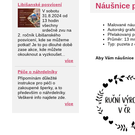
Náušnice 
Libišanské posvícení
V sobotu
31.8.2024 od
13 hodin
Malované náuš
všechny
Autorský grafi
srdečně zvu na
Přelakovaný p
2. ročník Libišanského
Průměr: 13 
posvícení, kde se můžeme
Typ: puzeta z 
potkat! Je to po dlouhé době
zase akce, kde můžete
okouknout a vyzkoušet...
Aby Vám náušnice d
více
Péče o náhrdelníky
Připomínám důležité
instrukce pro péči o
zakoupené šperky, a to
především o náhrdelníky.
Veškeré info najdete zde.
více