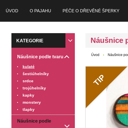
ÚVOD
O PAJAHU
PÉČE O DŘEVĚNÉ ŠPERKY
Náušnice 
KATEGORIE
Úvod
Náušnice pod
Náušnice podle tvaru
kulaté
šestiúhelníky
TIP
srdce
trojúhelníky
kapky
monstery
tlapky
Náušnice podle