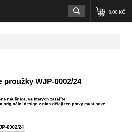
0,00 KČ
e proužky WJP-0002/24
é náušnice, ve kterých zazáříte!
 originální design z nich dělají ten pravý must have
JP-0002/24