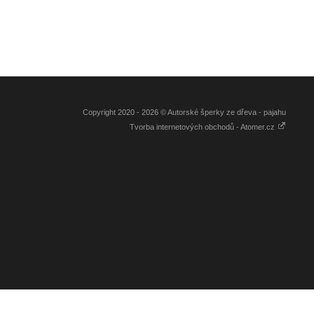
Copyright 2020 - 2026 © Autorské šperky ze dřeva - pajahu
Tvorba internetových obchodů - Atomer.cz