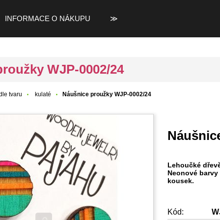
INFORMACE O NÁKUPU
≫
proužky WJP-0002/24
le tvaru
kulaté
Náušnice proužky WJP-0002/24
Náušnic
Lehoučké dřevěn
Neonové barvy a
kousek.
Kód:
W