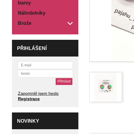
barvy
Náhrdelníky
Brože
PŘIHLÁŠENÍ
Zapomněl jsem heslo
Registrace
NOVINKY