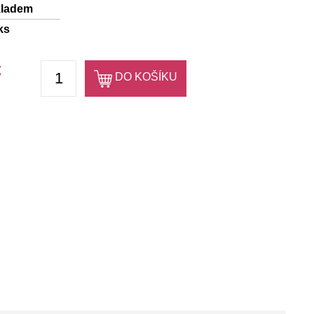
kladem
ks
Č
DO KOŠÍKU