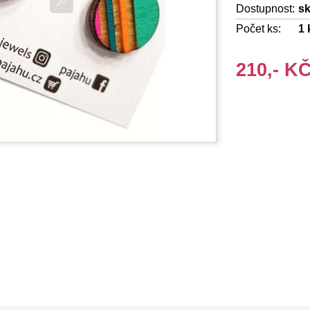
Dostupnost:
s
Počet ks:
1
210,- K