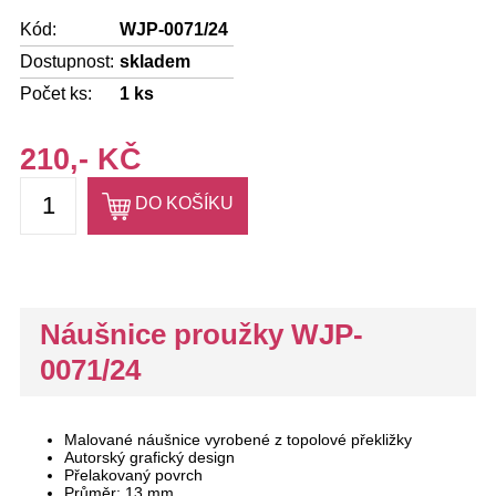
Kód:
WJP-0071/24
Dostupnost:
skladem
Počet ks:
1
ks
210,- KČ
DO KOŠÍKU
Náušnice proužky WJP-
0071/24
Malované náušnice vyrobené z topolové překližky
Autorský grafický design
Přelakovaný povrch
Průměr: 13 mm