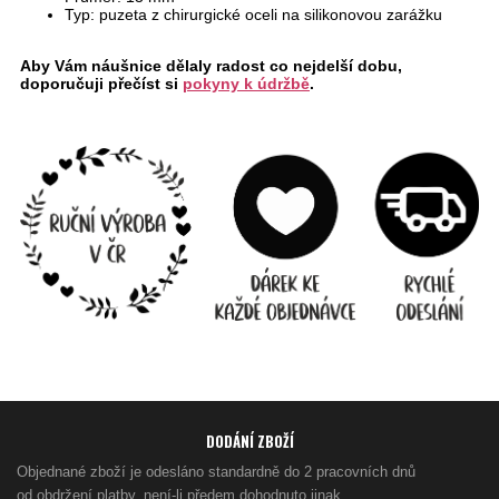
Typ: puzeta z chirurgické oceli na silikonovou zarážku
Aby Vám náušnice dělaly radost co nejdelší dobu,
doporučuji přečíst si
pokyny k údržbě
.
DODÁNÍ ZBOŽÍ
Objednané zboží je odesláno standardně do 2 pracovních dnů
od obdržení platby, není-li předem dohodnuto jinak.